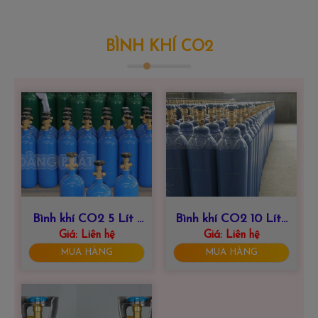
BÌNH KHÍ CO2
Bình khí CO2 5 Lít |
Bình khí CO2 10 Lít |
HOÀNG PHÁT 0915
Giá:
Liên hệ
HOÀNG PHÁT 0915
Giá:
Liên hệ
847 999
847 999
MUA HÀNG
MUA HÀNG