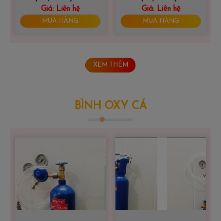
Giá:
9F-5BW
Liên hệ
yuwell 8F-3AW
Giá:
Liên hệ
MUA HÀNG
MUA HÀNG
XEM THÊM
BÌNH OXY CÁ