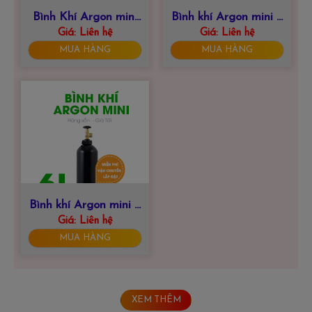
Bình Khí Argon mini
Bình khí Argon mini 8
Giá:
10 Lít
Liên hệ
Giá:
Liên hệ
Lít
MUA HÀNG
MUA HÀNG
Bình khí Argon mini 6
Giá:
Liên hệ
Lít
MUA HÀNG
XEM THÊM