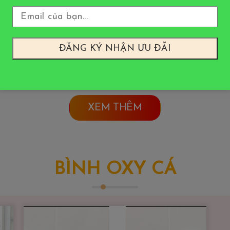
XEM THÊM
BÌNH OXY CÁ