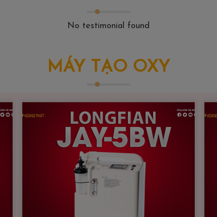
No testimonial found
MÁY TẠO OXY