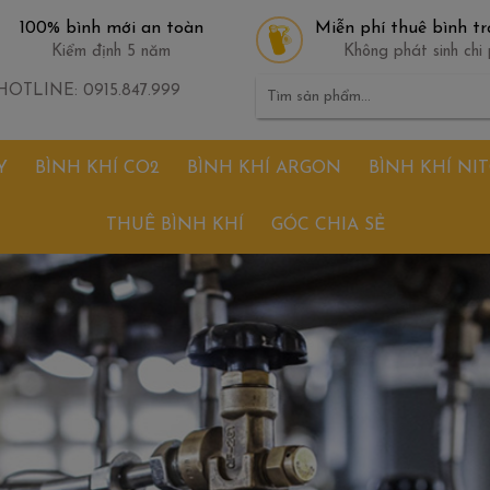
100% bình mới an toàn
Miễn phí thuê bình tr
Kiểm định 5 năm
Không phát sinh chi 
Tìm
HOTLINE: 0915.847.999
kiếm:
Y
BÌNH KHÍ CO2
BÌNH KHÍ ARGON
BÌNH KHÍ NI
THUÊ BÌNH KHÍ
GÓC CHIA SẺ