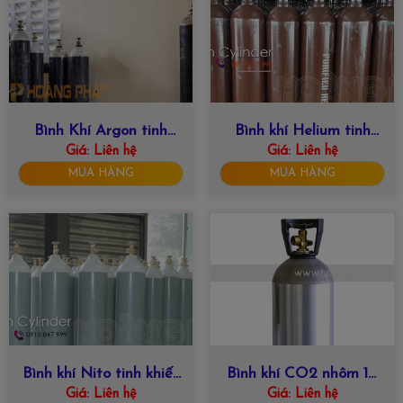
Bình Khí Argon tinh
Bình khí Helium tinh
khiết 5.0 ( 99.999%)
Giá:
Liên hệ
Giá:
khiết 6.0
Liên hệ
MUA HÀNG
MUA HÀNG
Bình khí Nito tinh khiết
Bình khí CO2 nhôm 10
Giá:
Liên hệ
5.0
Giá:
Liên hệ
Lít