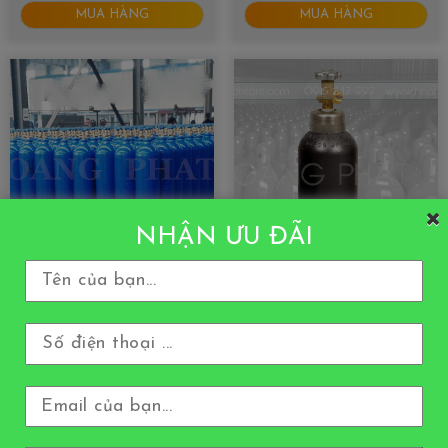
MUA HÀNG
MUA HÀNG
NHẬN ƯU ĐÃI
Bình khí Co2 40 Lít
Bình khí Argon 5 Lít
Giá:
Liên hệ
Giá:
Liên hệ
MUA HÀNG
MUA HÀNG
XEM THÊM
Liên hệ ngay để trở thành 1 trong 19