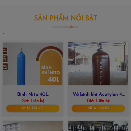
SẢN PHẨM NỔI BẬT
`
Bình Nito 40L
Vỏ bình khí Acetylen 47
Giá:
Liên hệ
Giá:
Liên hệ
lít
MUA HÀNG
MUA HÀNG