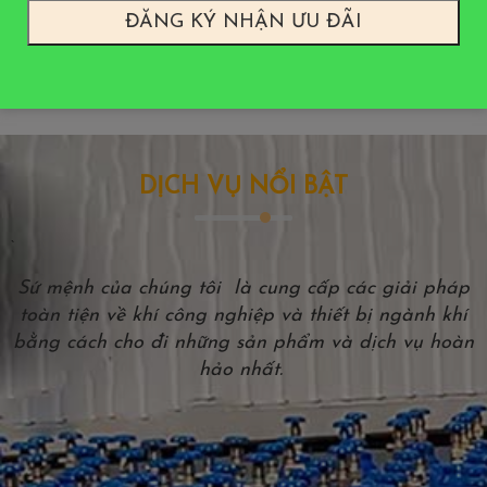
khách hàng may mắn nhất trong tháng
NHẬN ƯU ĐÃI
DỊCH VỤ NỔI BẬT
`
Sứ mệnh của chúng tôi là cung cấp các giải pháp
toàn tiện về khí công nghiệp và thiết bị ngành khí
bằng cách cho đi những sản phẩm và dịch vụ hoàn
hảo nhất.