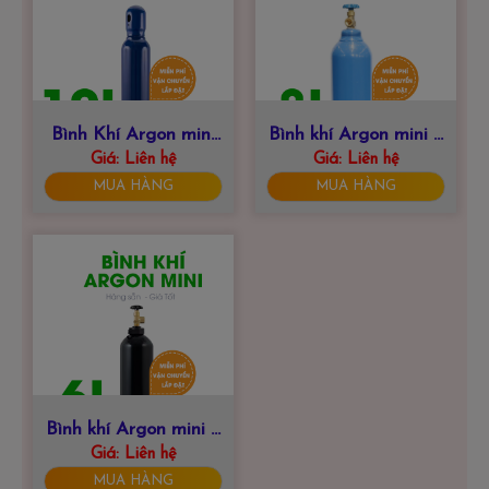
Bình Khí Argon mini
Bình khí Argon mini 8
Giá:
10 Lít
Liên hệ
Giá:
Liên hệ
Lít
MUA HÀNG
MUA HÀNG
Bình khí Argon mini 6
Giá:
Liên hệ
Lít
MUA HÀNG