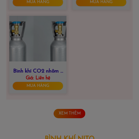
847 999
847 999
MUA HÀNG
MUA HÀNG
Bình khí CO2 nhôm 3
Giá:
Liên hệ
lít
MUA HÀNG
XEM THÊM