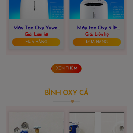
Máy Tạo Oxy Yuwell
Máy tạo Oxy 3 lít
Giá:
9F-5BW
Liên hệ
yuwell 8F-3AW
Giá:
Liên hệ
MUA HÀNG
MUA HÀNG
XEM THÊM
BÌNH OXY CÁ