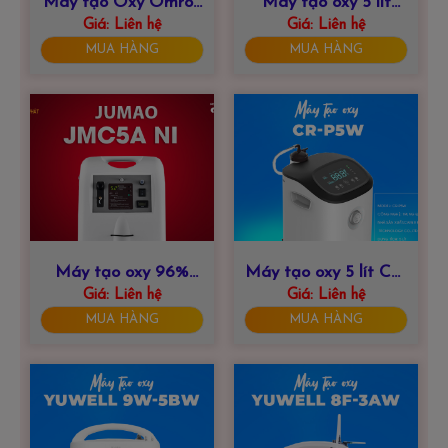
Máy tạo Oxy Omron
Máy tạo oxy 5 lít
KJR-Y55W – 5 Lít
Giá:
Liên hệ
LONGFIAN JAY-
Giá:
Liên hệ
5BW
MUA HÀNG
MUA HÀNG
Máy tạo oxy 96%
Máy tạo oxy 5 lít CR-
JUMAO 5 Lít JMC5A
Giá:
Liên hệ
Giá:
P5W
Liên hệ
Ni
MUA HÀNG
MUA HÀNG