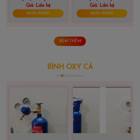
Giá:
9F-5BW
Liên hệ
yuwell 8F-3AW
Giá:
Liên hệ
MUA HÀNG
MUA HÀNG
XEM THÊM
BÌNH OXY CÁ