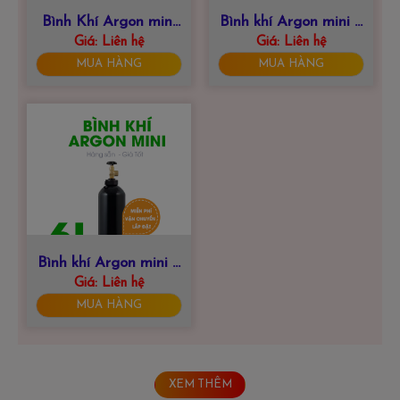
Bình Khí Argon mini
Bình khí Argon mini 8
Giá:
10 Lít
Liên hệ
Giá:
Liên hệ
Lít
MUA HÀNG
MUA HÀNG
Bình khí Argon mini 6
Giá:
Liên hệ
Lít
MUA HÀNG
XEM THÊM