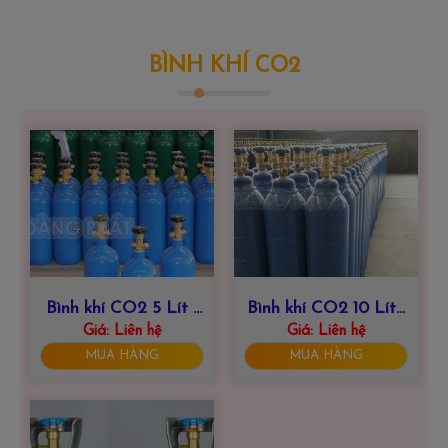
BÌNH KHÍ CO2
Bình khí CO2 5 Lít |
Bình khí CO2 10 Lít |
HOÀNG PHÁT 0915
Giá:
Liên hệ
HOÀNG PHÁT 0915
Giá:
Liên hệ
847 999
847 999
MUA HÀNG
MUA HÀNG