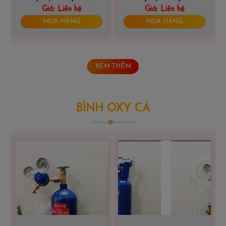
Giá:
9F-5BW
Liên hệ
yuwell 8F-3AW
Giá:
Liên hệ
MUA HÀNG
MUA HÀNG
XEM THÊM
BÌNH OXY CÁ