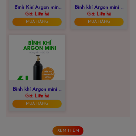
Bình Khí Argon mini
Bình khí Argon mini 8
Giá:
10 Lít
Liên hệ
Giá:
Liên hệ
Lít
MUA HÀNG
MUA HÀNG
Bình khí Argon mini 6
Giá:
Liên hệ
Lít
MUA HÀNG
XEM THÊM