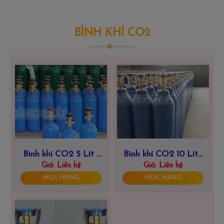
BÌNH KHÍ CO2
Bình khí CO2 5 Lít |
Bình khí CO2 10 Lít |
HOÀNG PHÁT 0915
Giá:
Liên hệ
HOÀNG PHÁT 0915
Giá:
Liên hệ
847 999
847 999
MUA HÀNG
MUA HÀNG